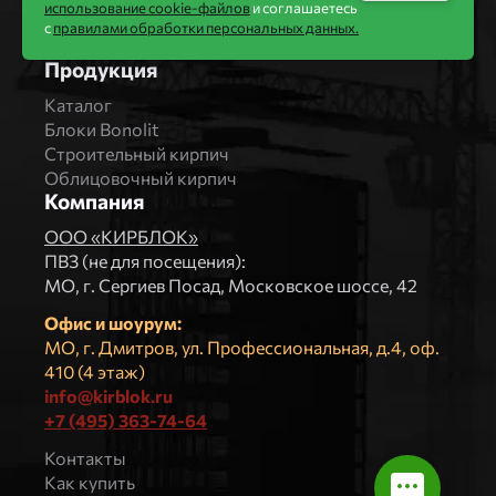
использование cookie-файлов
и соглашаетесь
Комбинат СТРОМА
с
правилами обработки персональных данных.
Вяземский кирпичный завод
Продукция
Каталог
Блоки Bonolit
Строительный кирпич
Облицовочный кирпич
Компания
ООО «КИРБЛОК»
ПВЗ (не для посещения):
МO, г. Сергиев Посад, Московское шоссе, 42
Офис и шоурум:
МО, г. Дмитров, ул. Профессиональная, д.4, оф.
410 (4 этаж)
info@kirblok.ru
+7 (495) 363-74-64
Контакты
Как купить