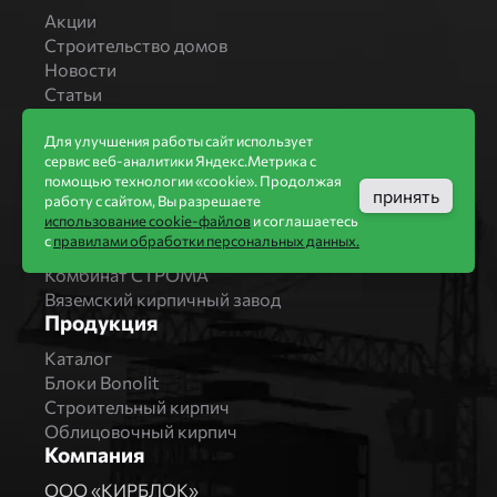
Акции
Строительство домов
Новости
Статьи
Производители
Для улучшения работы сайт использует
Бренды
сервис веб-аналитики Яндекс.Метрика с
Bonolit
помощью технологии «cookie». Продолжая
принять
Завод Мстера
работу с сайтом, Вы разрешаете
использование cookie-файлов
и соглашаетесь
Вышневолоцкая керамика
с
правилами обработки персональных данных.
Магма Керамик
Комбинат СТРОМА
Вяземский кирпичный завод
Продукция
Каталог
Блоки Bonolit
Строительный кирпич
Облицовочный кирпич
Компания
ООО «КИРБЛОК»