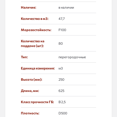
Наличие:
в наличии
Количество в м3:
47,7
Морозостойкость:
F100
Количество на
80
поддоне (шт):
Тип:
перегородочные
Единица измерения:
м3
Высота (мм):
250
Длина, мм:
625
Класс прочности ГБ:
B 2,5
Плотность:
D500