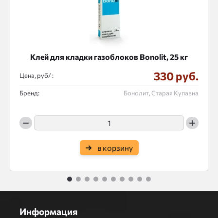
Клей для кладки газоблоков Bonolit, 25 кг
330 руб.
Цена, руб/ :
Бренд:
Бонолит, Старая Купавна
в корзину
1
2
3
4
5
6
7
8
9
10
Информация