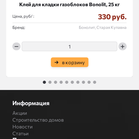
Клей для кладки газоблоков Bonolit, 25 кг
330 руб.
Цена, руб/ :
Бренд:
Бонолит, Старая Купавна
в корзину
1
2
3
4
5
6
7
8
9
10
Информация
Акции
Строительство домов
Новости
Статьи