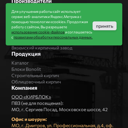
Производители
Бренды
Для улучшения работы сайт использует
Bonolit
сервис веб-аналитики Яндекс.Метрика с
помощью технологии «cookie». Продолжая
Завод Мстера
принять
работу с сайтом, Вы разрешаете
Вышневолоцкая керамика
использование cookie-файлов
и соглашаетесь
Магма Керамик
с
правилами обработки персональных данных.
Комбинат СТРОМА
Вяземский кирпичный завод
Продукция
Каталог
Блоки Bonolit
Строительный кирпич
Облицовочный кирпич
Компания
ООО «КИРБЛОК»
ПВЗ (не для посещения):
МO, г. Сергиев Посад, Московское шоссе, 42
Офис и шоурум:
МО, г. Дмитров, ул. Профессиональная, д.4, оф.