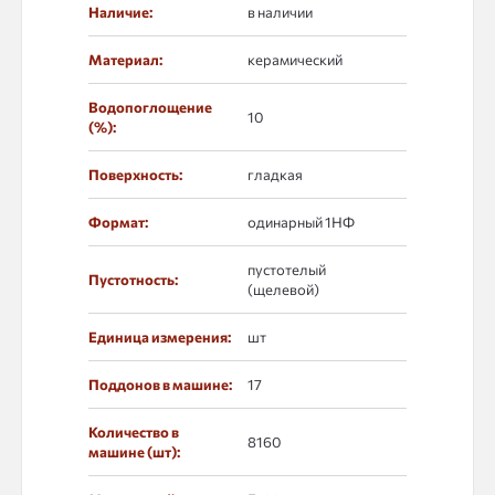
Наличие:
в наличии
Материал:
керамический
Водопоглощение
10
(%):
Поверхность:
гладкая
Формат:
одинарный 1НФ
пустотелый
Пустотность:
(щелевой)
Единица измерения:
шт
Поддонов в машине:
17
Количество в
8160
машине (шт):