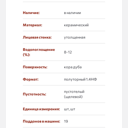
Наличие:
в наличии
Материал:
керамический
Лицевая стенка:
утолщенная
Водопоглощение
8-12
(%):
Поверхность:
кора дуба
Формат:
полуторный 1.4НФ
пустотелый
Пустотность:
(щелевой)
Единица измерения:
шт, шт
Поддонов в машине:
19