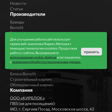
Новости
Статьи
Производители
Бренды
Bonolit
Завод Мстера
Вышневолоцкая керамика
Для улучшения работы сайт использует
Магма Керамик
сервис веб-аналитики Яндекс.Метрика с
помощью технологии «cookie». Продолжая
Комбинат СТРОМА
принять
работу с сайтом, Вы разрешаете
Вяземский кирпичный завод
использование cookie-файлов
и соглашаетесь
Продукция
с
правилами обработки персональных данных.
Каталог
Блоки Bonolit
Строительный кирпич
Облицовочный кирпич
Компания
ООО «КИРБЛОК»
ПВЗ (не для посещения):
МO, г. Сергиев Посад, Московское шоссе, 42