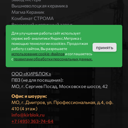
Вышневолоцкая керамика
Магма Керамик
Комбинат СТРОМА
Вяземский кирпичный завод
Продукция
Для улучшения работы сайт использует
сервис веб-аналитики Яндекс.Метрика с
Каталог
помощью технологии «cookie». Продолжая
Блоки Bonolit
принять
работу с сайтом, Вы разрешаете
Строительный кирпич
использование cookie-файлов
и соглашаетесь
Облицовочный кирпич
с
правилами обработки персональных данных.
Компания
ООО «КИРБЛОК»
ПВЗ (не для посещения):
МO, г. Сергиев Посад, Московское шоссе, 42
Офис и шоурум:
МО, г. Дмитров, ул. Профессиональная, д.4, оф.
410 (4 этаж)
info@kirblok.ru
+7 (495) 363-74-64