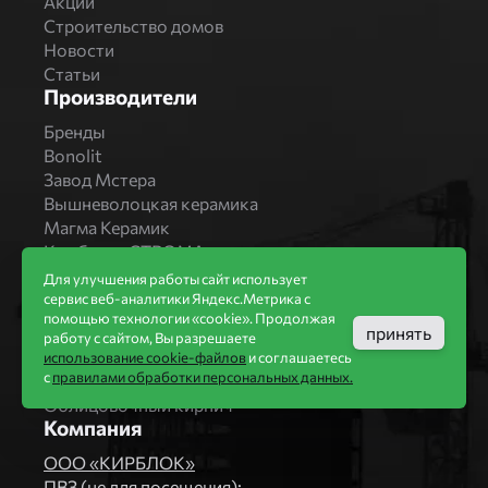
Акции
Строительство домов
Новости
Статьи
Производители
Бренды
Bonolit
Завод Мстера
Вышневолоцкая керамика
Магма Керамик
Комбинат СТРОМА
Вяземский кирпичный завод
Для улучшения работы сайт использует
Продукция
сервис веб-аналитики Яндекс.Метрика с
помощью технологии «cookie». Продолжая
Каталог
принять
работу с сайтом, Вы разрешаете
Блоки Bonolit
использование cookie-файлов
и соглашаетесь
с
правилами обработки персональных данных.
Строительный кирпич
Облицовочный кирпич
Компания
ООО «КИРБЛОК»
ПВЗ (не для посещения):