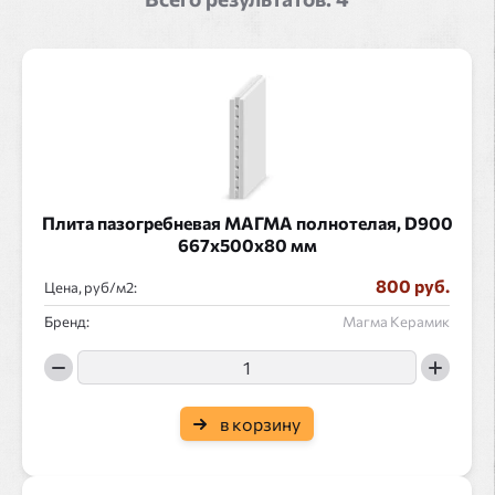
Плита пазогребневая МАГМА полнотелая, D900
667x500x80 мм
800 руб.
Цена, руб/
:
Бренд:
Магма Керамик
в корзину