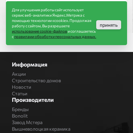
Для улучшения работы сайт использует
сервис веб-аналитики Яндекс.Метрика с
помощью технологии «cookie». Продолжая
принять
работу с сайтом, Вы разрешаете
использование cookie-файлов
и соглашаетесь
с
правилами обработки персональных данных.
Информация
Акции
Строительство домов
Новости
Статьи
Производители
Бренды
Bonolit
Завод Мстера
Вышневолоцкая керамика