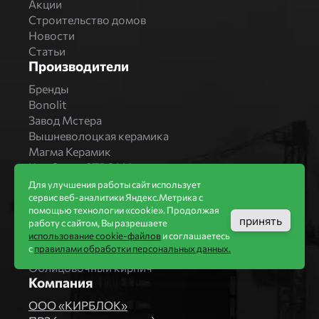
Акции
Строительство домов
Новости
Статьи
Производители
Бренды
Bonolit
Завод Мстера
Вышневолоцкая керамика
Магма Керамик
Комбинат СТРОМА
Вяземский кирпичный завод
Для улучшения работы сайт использует
Продукция
сервис веб-аналитики Яндекс.Метрика с
помощью технологии «cookie». Продолжая
принять
Каталог
работу с сайтом, Вы разрешаете
Блоки Bonolit
использование cookie-файлов
и соглашаетесь
с
правилами обработки персональных данных.
Строительный кирпич
Облицовочный кирпич
Компания
ООО «КИРБЛОК»