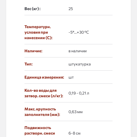
Вес (кг) :
Температурн.
условия при
-5*…+30 °С
нанесении (С):
Наличие:
в наличии
Тип:
штукатурка
Единица измерения:
шт
Кол-во воды для
0,19 - 0,21 л
затвор. смеси (л/кг):
Макс. крупность
0,63 мм
заполнителя (мм):
Подвижность
растворн. смеси
6-8 см