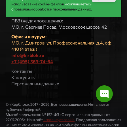
использование cookie-файлов
и соглашаетесь
Компания
с
правилами обработки персональных данных.
ООО «КИРБЛОК»
ПВЗ (не для посещения):
МO, г. Сергиев Посад, Московское шоссе, 42
Офис и шоурум:
МО, г. Дмитров, ул. Профессиональная, д.4, оф.
410 (4 этаж)
info@kirblok.ru
+7 (495) 363-74-64
Контакты
Как купить
Персональные данные
© «Кирблок», 2017 - 2026. Все права защищены. Не является
публичной офертой.
Мы соблюдем закон № 152-ФЗ «О персональных данных» от
27.07.2006г. Наш сайт
использует cookie
. Продолжая пользоваться
нашим сайтом и заполняя на нем любые формы, вы автоматически