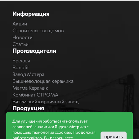
Информация
Акции
Строительство домов
Новости
Статьи
Производители
Бренды
Bonolit
Завод Мстера
Вышневолоцкая керамика
Магма Керамик
Комбинат СТРОМА
Вяземский кирпичный завод
Продукция
Каталог
Для улучшения работы сайт использует
Блоки Bonolit
сервис веб-аналитики Яндекс.Метрика с
Строительный кирпич
помощью технологии «cookie». Продолжая
принять
работу с сайтом, Вы разрешаете
Облицовочный кирпич