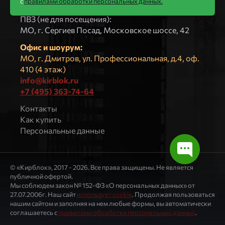
с
правилами обработки персональных данных.
ООО «КИРБЛОК»
ПВЗ (не для посещения):
МO, г. Сергиев Посад, Московское шоссе, 42
Офис и шоурум:
МО, г. Дмитров, ул. Профессиональная, д.4, оф.
410 (4 этаж)
info@kirblok.ru
+7 (495) 363-74-64
Контакты
Как купить
Персональные данные
© «Кирблок», 2017 - 2026. Все права защищены. Не является
публичной офертой.
Мы соблюдем закон № 152-ФЗ «О персональных данных» от
27.07.2006г. Наш сайт
использует cookie
. Продолжая пользоваться
нашим сайтом и заполняя на нем любые формы, вы автоматически
соглашаетесь с
правилами обработки персональных данных
.