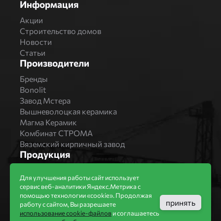
Информация
Акции
Строительство домов
Новости
Статьи
Производители
Бренды
Bonolit
Завод Мстера
Вышневолоцкая керамика
Магма Керамик
Комбинат СТРОМА
Вяземский кирпичный завод
Продукция
Каталог
Для улучшения работы сайт использует
Блоки Bonolit
сервис веб-аналитики Яндекс.Метрика с
Строительный кирпич
помощью технологии «cookie». Продолжая
принять
Облицовочный кирпич
работу с сайтом, Вы разрешаете
Компания
использование cookie-файлов
и соглашаетесь