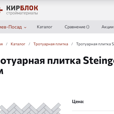
иев-Посад
Каталог
Сравнение (
)
Акции
ая
/
Каталог
/
Тротуарная плитка
/
Тротуарная плитка S
отуарная плитка Steing
м
дшоу
Цена: