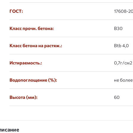
ГОСТ:
17608-20
Класс прочн. бетона:
B30
Класс бетона на растяж.:
Btb 4,0
Истираемость.:
0,7г/см2
Водопоглощение (%):
не более
Высота (мм):
60
писание