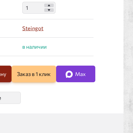
Steingot
ину
Заказ в 1 клик
Max
е