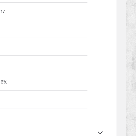
17
 6%