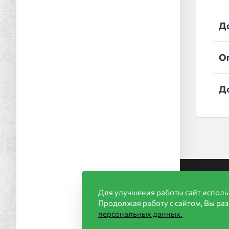
Д
О
Д
Ин
Для улучшения работы сайт исполь
Продолжая работу с сайтом, Вы ра
Акц
персональных данных.
Стр