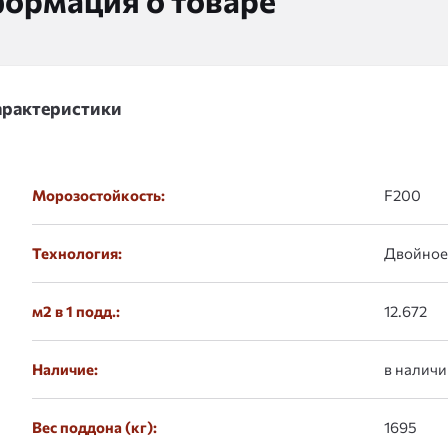
ормация о товаре
арактеристики
Морозостойкость:
F200
Технология:
Двойное
м2 в 1 подд.:
12.672
Наличие:
в наличи
Вес поддона (кг):
1695