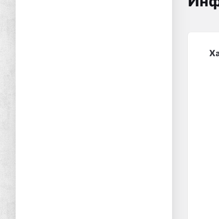
Инф
Х