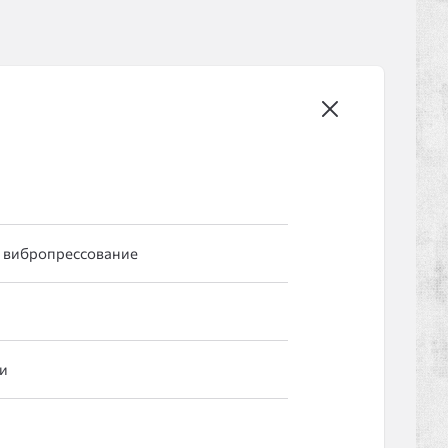
 вибропрессование
и