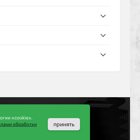
Компания
огии «cookie».
принять
илами обработки
ООО «КИРБЛОК»
ПВЗ (не для