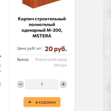
й
Кирпич строительный
полнотелый
одинарный М-200,
MSTERA
20 руб.
Цена, руб/
:
.
Бренд:
Кирпичный завод
д
Мстера
а
в корзину