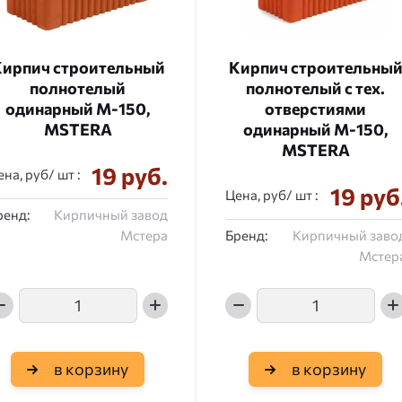
ирпич строительный
Кирпич строительны
полнотелый
полнотелый с тех.
одинарный М-150,
отверстиями
MSTERA
одинарный М-150,
MSTERA
19 руб.
ена, руб/
:
19 руб
Цена, руб/
:
ренд:
Кирпичный завод
Мстера
Бренд:
Кирпичный заво
Мстер
в корзину
в корзину