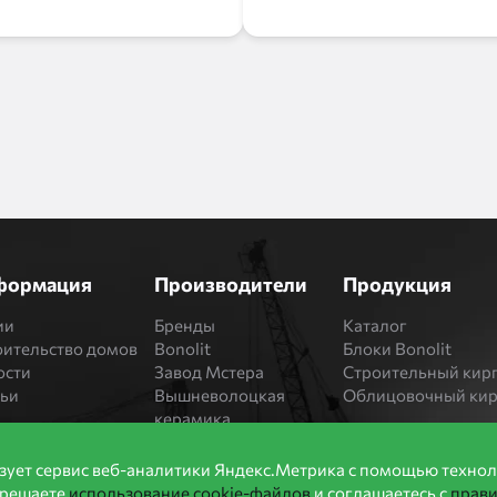
формация
Производители
Продукция
ии
Бренды
Каталог
оительство домов
Bonolit
Блоки Bonolit
ости
Завод Мстера
Строительный кир
тьи
Вышневолоцкая
Облицовочный ки
керамика
Магма Керамик
Комбинат СТРОМА
зует сервис веб-аналитики Яндекс.Метрика с помощью технол
Вяземский кирпичный
зрешаете
использование cookie-файлов
и соглашаетесь с
прав