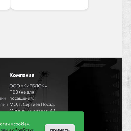
Компания
ООО «КИРБЛОК»
ПВЗ (не для
пич
посещения):
рпич
МO, г. Сергиев Посад,
Московское шоссе, 42
Офис и шоурум:
огии «cookie».
МО, г. Дмитров, ул.
принять
илами обработки