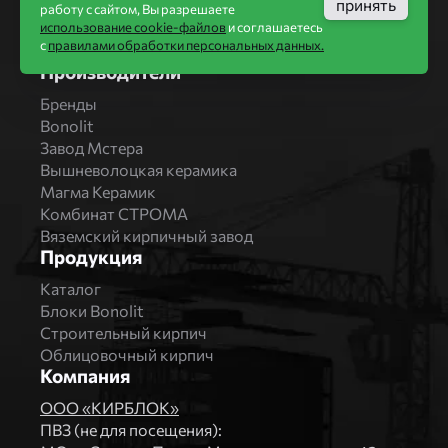
принять
Строительство домов
работу с сайтом, Вы разрешаете
использование cookie-файлов
и соглашаетесь
Новости
с
правилами обработки персональных данных.
Статьи
Производители
Бренды
Bonolit
Завод Мстера
Вышневолоцкая керамика
Магма Керамик
Комбинат СТРОМА
Вяземский кирпичный завод
Продукция
Каталог
Блоки Bonolit
Строительный кирпич
Облицовочный кирпич
Компания
ООО «КИРБЛОК»
ПВЗ (не для посещения):