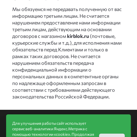
Мы обязуемся не передавать полученную от вас
информацию третьим лицам. Не считается
нарушением предоставление нами информации
третьим лицам, действующим на основании
договоров с магазином
kirblok.ru
(почтовые,
курьерские службы и т.д.), для исполнения нами
обязательств перед Клиентами и только в
рамках таких договоров. Не считается
нарушением обязательств передача
конфиденциальной информации о
персональных данных в компетентные органы
по надлежаще оформленным запросам в
соответствии с требованиями действующего
законодательства Российской Федерации.
Информация
Для улучшения работы сайт использует
сервис веб-аналитики Яндекс.Метрика с
Акции
помощью технологии «cookie». Продолжая